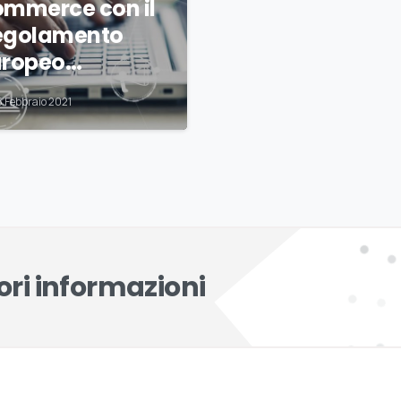
ommerce con il
egolamento
uropeo…
5 Febbraio 2021
ri informazioni