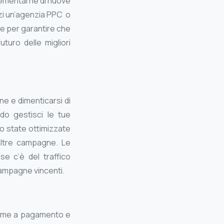
plementarne di nuove
zzi un’agenzia PPC o
ze per garantire che
uturo delle migliori
ne e dimenticarsi di
do gestisci le tue
o state ottimizzate
altre campagne. Le
e c’è del traffico
campagne vincenti.
forme a pagamento e