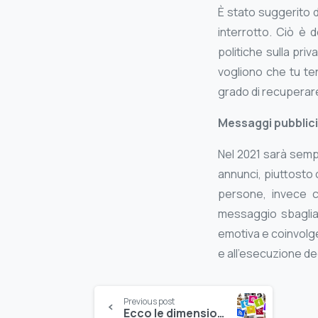
È stato suggerito d
interrotto. Ciò è d
politiche sulla pri
vogliono che tu ten
grado di recuperare 
Messaggi pubblicit
Nel 2021 sarà semp
annunci, piuttosto c
persone, invece c
messaggio sbaglia
emotiva e coinvolge
e all’esecuzione de
Continue
Previous post
Ecco le dimensioni per i social 2021 ed i formati per aumentare le conversioni!