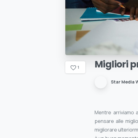
Migliori
p
1
Star Media 
Mentre arriviamo a
pensare alle migli
migliorare ulterior