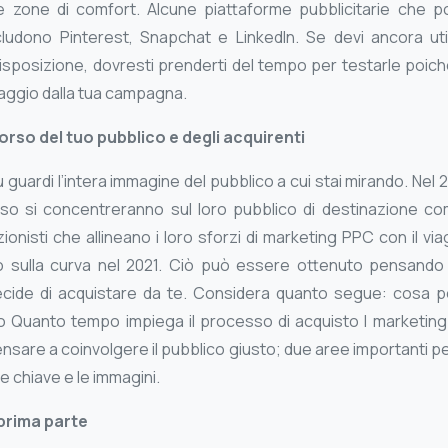
e zone di comfort. Alcune piattaforme pubblicitarie che p
ludono Pinterest, Snapchat e LinkedIn. Se devi ancora uti
disposizione, dovresti prenderti del tempo per testarle poic
taggio dalla tua campagna.
rso del tuo pubblico e degli acquirenti
 guardi l’intera immagine del pubblico a cui stai mirando. Nel 
so si concentreranno sul loro pubblico di destinazione com
zionisti che allineano i loro sforzi di marketing PPC con il vi
o sulla curva nel 2021. Ciò può essere ottenuto pensando 
ide di acquistare da te. Considera quanto segue: cosa 
 Quanto tempo impiega il processo di acquisto I marketing
nsare a coinvolgere il pubblico giusto; due aree importanti pe
le chiave e le immagini.
 prima parte