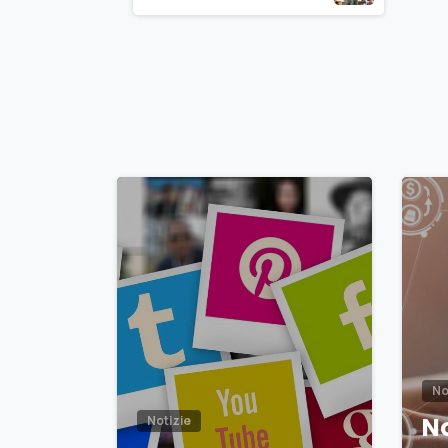
Reading
0
No
No
Notizie