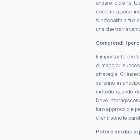
andare oltre le tu
considerazione inc
funzionalità a tua 
una che trarrà van
Comprendi il perco
È importante che tu
di maggior succes
strategia. Gli inser
saranno in anticip
metodo quando dec
Dove interagiscono
loro approccio e pe
clienti sono le paro
Potere dei dati di