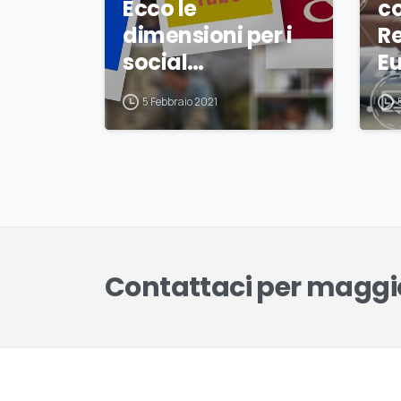
Ecco le
c
dimensioni per i
R
social…
E
5 Febbraio 2021
Contattaci per maggio