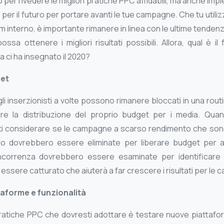
er rivedere le migliori pratiche PPC affidabili, ma anche im
 per il futuro per portare avanti le tue campagne. Che tu utili
m interno, è importante rimanere in linea con le ultime tenden
sa ottenere i migliori risultati possibili. Allora, qual è il f
 ci ha insegnato il 2020?
get
i inserzionisti a volte possono rimanere bloccati in una routi
dere la distribuzione del proprio budget per i media. Quan
ti considerare se le campagne a scarso rendimento che son
nno dovrebbero essere eliminate per liberare budget per 
ncorrenza dovrebbero essere esaminate per identificare s
essere catturato che aiuterà a far crescere i risultati per le 
aforme e funzionalità
 pratiche PPC che dovresti adottare è testare nuove piatta