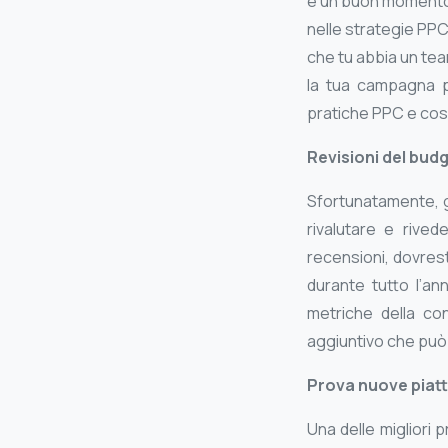
è un buon momento p
nelle strategie PPC
che tu abbia un tea
la tua campagna pos
pratiche PPC e cosa
Revisioni del bud
Sfortunatamente, gl
rivalutare e rive
recensioni, dovres
durante tutto l’a
metriche della co
aggiuntivo che può 
Prova nuove piatt
Una delle migliori