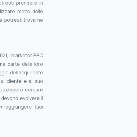
otresti prendere in
lizzare molte delle
hé potresti trovarne
2021, i marketer PPC
e parte della loro
aggio dell’acquirente
al cliente e al suo
potrebbero cercare
 devono evolvere il
r raggiungere i tuoi