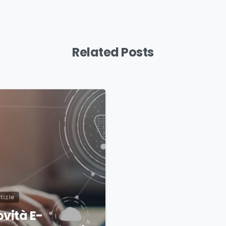
Related Posts
0
tizie
vità E-